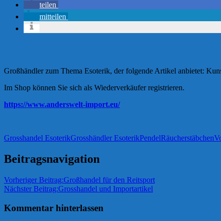
teilen
mitteilen
Großhändler zum Thema Esoterik, der folgende Artikel anbietet: Kuns
Im Shop können Sie sich als Wiederverkäufer registrieren.
https://www.anderswelt-import.eu/
Grosshandel Esoterik
Grosshändler Esoterik
Pendel
Räucherstäbchen
V
Beitragsnavigation
Vorheriger Beitrag:
Großhandel für den Reitsport
Nächster Beitrag:
Grosshandel und Importartikel
Kommentar hinterlassen