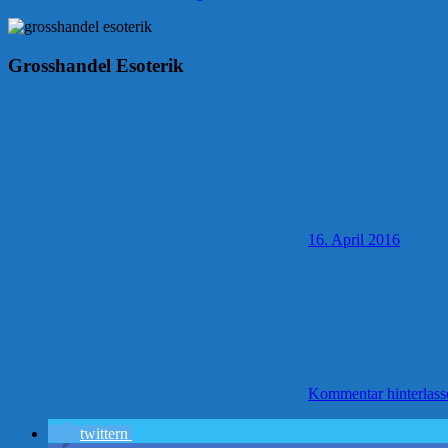
Grosshandel Esoterik
16. April 2016
Kommentar hinterlass
twittern