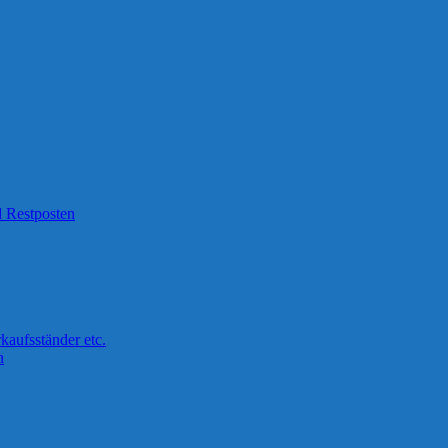
 Restposten
kaufsständer etc.
n