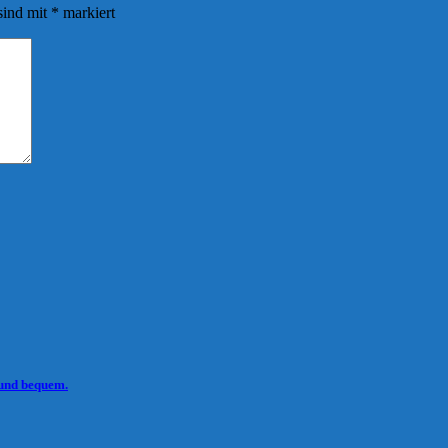
sind mit
*
markiert
 und bequem.