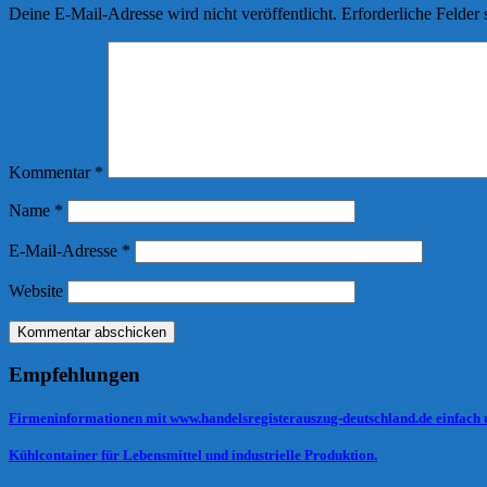
Deine E-Mail-Adresse wird nicht veröffentlicht.
Erforderliche Felder 
Kommentar
*
Name
*
E-Mail-Adresse
*
Website
Empfehlungen
Firmeninformationen mit www.handelsregisterauszug-deutschland.de einfach
Kühlcontainer für Lebensmittel und industrielle Produktion.