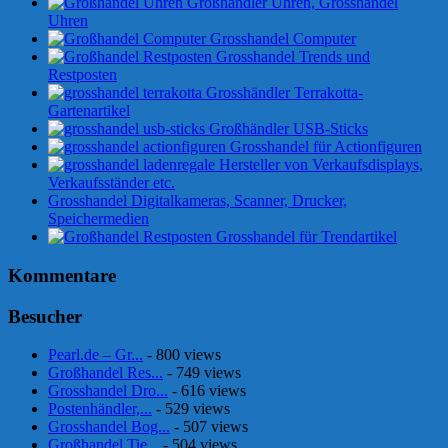
Großhändler Uhren, Grosshandel
Uhren
Grosshandel Computer
Grosshandel Trends und
Restposten
Grosshändler Terrakotta-
Gartenartikel
Großhändler USB-Sticks
Grosshandel für Actionfiguren
Hersteller von Verkaufsdisplays,
Verkaufsständer etc.
Grosshandel Digitalkameras, Scanner, Drucker,
Speichermedien
Grosshandel für Trendartikel
Kommentare
Besucher
Pearl.de – Gr...
- 800 views
Großhandel Res...
- 749 views
Grosshandel Dro...
- 616 views
Postenhändler,...
- 529 views
Grosshandel Bog...
- 507 views
Großhandel Tie...
- 504 views