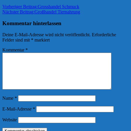
Vorheriger Beitrag:
Grosshandel Schmuck
Nächster Beitrag:
Großhandel Tiernahrung
Kommentar hinterlassen
Deine E-Mail-Adresse wird nicht veröffentlicht.
Erforderliche
Felder sind mit
*
markiert
Kommentar
*
Name
*
E-Mail-Adresse
*
Website