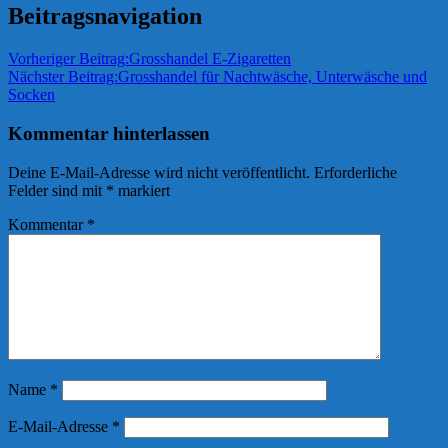
Beitragsnavigation
Vorheriger Beitrag:
Grosshandel E-Zigaretten
Nächster Beitrag:
Grosshandel für Nachtwäsche, Unterwäsche und
Socken
Kommentar hinterlassen
Deine E-Mail-Adresse wird nicht veröffentlicht.
Erforderliche
Felder sind mit
*
markiert
Kommentar
*
Name
*
E-Mail-Adresse
*